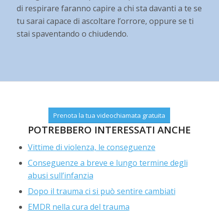
di respirare faranno capire a chi sta davanti a te se
tu sarai capace di ascoltare l’orrore, oppure se ti
stai spaventando o chiudendo.
Prenota la tua videochiamata gratuita
POTREBBERO INTERESSATI ANCHE
Vittime di violenza, le conseguenze
Conseguenze a breve e lungo termine degli
abusi sull’infanzia
Dopo il trauma ci si può sentire cambiati
EMDR nella cura del trauma