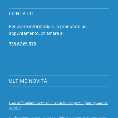
CONTATTI
Per avere informazioni, o prenotare un
appuntamento, chiamare al:
335 67 65 376
ULTIME NOVITÀ
Cura della bulimia nervosa. Cosa mi ha insegnato il film “Qualcosa
di lilla”
Se gli uomini violenti vengono giustificati le donne non denunciano