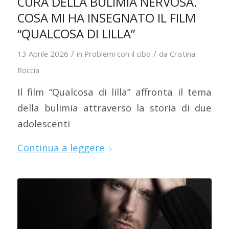
CURA DELLA BULIMIA NERVOSA.
COSA MI HA INSEGNATO IL FILM
“QUALCOSA DI LILLA”
/
/
13 Aprile 2026
in
Problemi con il cibo
da
Cristina
Roccia
Il film “Qualcosa di lilla” affronta il tema
della bulimia attraverso la storia di due
adolescenti
Continua a leggere