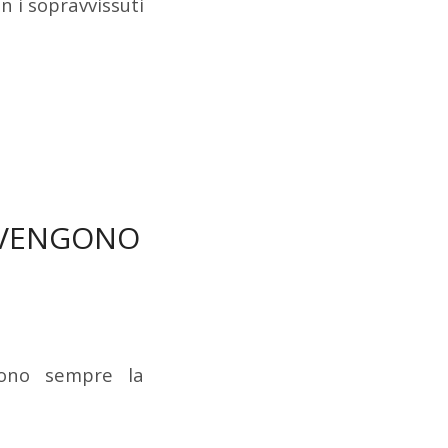
 i sopravvissuti
 VENGONO
Sono sempre la