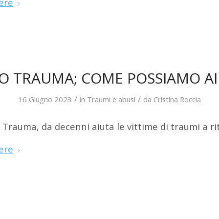
ere
O TRAUMA; COME POSSIAMO AI
/
/
16 Giugno 2023
in
Traumi e abusi
da
Cristina Roccia
Trauma, da decenni aiuta le vittime di traumi a rit
ere