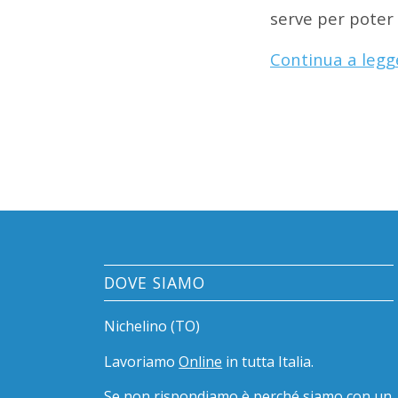
serve per poter 
Continua a legg
DOVE SIAMO
Nichelino (TO)
Lavoriamo
Online
in tutta Italia.
Se non rispondiamo è perché siamo con un