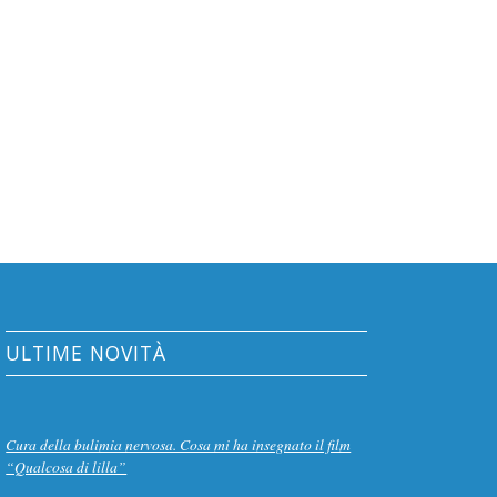
ULTIME NOVITÀ
Cura della bulimia nervosa. Cosa mi ha insegnato il film
“Qualcosa di lilla”