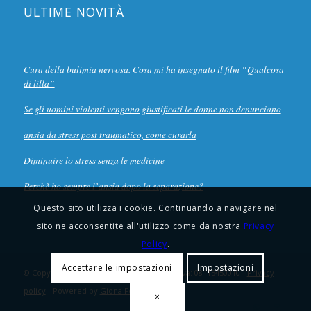
ULTIME NOVITÀ
Cura della bulimia nervosa. Cosa mi ha insegnato il film “Qualcosa
di lilla”
Se gli uomini violenti vengono giustificati le donne non denunciano
ansia da stress post traumatico, come curarla
Diminuire lo stress senza le medicine
Perchè ho sempre l’ansia dopo la separazione?
Questo sito utilizza i cookie. Continuando a navigare nel
sito ne acconsentite all'utilizzo come da nostra
Privacy
Policy
.
Accettare le impostazioni
Impostazioni
© Copyright - Synergia Centro Trauma - P.iva: 08115450010 -
Privacy
policy
- Powered by
Giona Foti
×