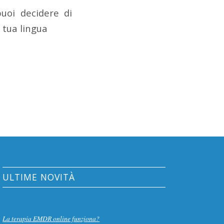
uoi decidere di
a tua lingua
ULTIME NOVITÀ
La terapia EMDR online funziona?