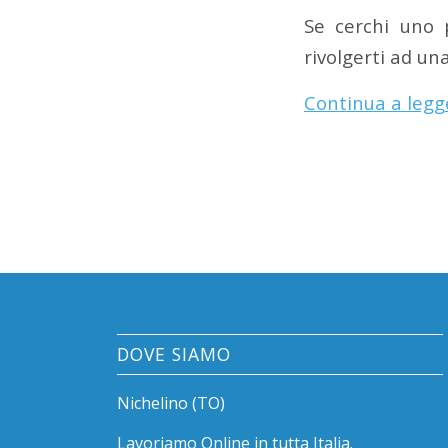
Se cerchi uno 
rivolgerti ad un
Continua a legg
DOVE SIAMO
Nichelino (TO)
Lavoriamo
Online
in tutta Italia.