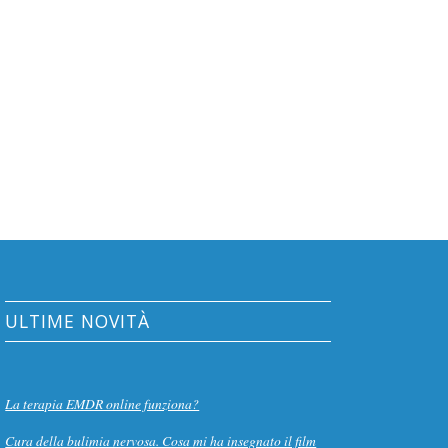
ULTIME NOVITÀ
La terapia EMDR online funziona?
Cura della bulimia nervosa. Cosa mi ha insegnato il film