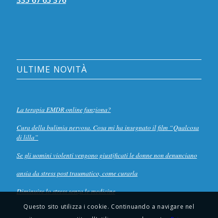
335 67 65 376
ULTIME NOVITÀ
La terapia EMDR online funziona?
Cura della bulimia nervosa. Cosa mi ha insegnato il film “Qualcosa
di lilla”
Se gli uomini violenti vengono giustificati le donne non denunciano
ansia da stress post traumatico, come curarla
Diminuire lo stress senza le medicine
Questo sito utilizza i cookie. Continuando a navigare nel