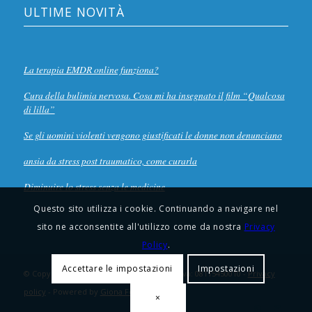
ULTIME NOVITÀ
La terapia EMDR online funziona?
Cura della bulimia nervosa. Cosa mi ha insegnato il film “Qualcosa
di lilla”
Se gli uomini violenti vengono giustificati le donne non denunciano
ansia da stress post traumatico, come curarla
Diminuire lo stress senza le medicine
Questo sito utilizza i cookie. Continuando a navigare nel
sito ne acconsentite all'utilizzo come da nostra
Privacy
Policy
.
Accettare le impostazioni
Impostazioni
© Copyright - Synergia Centro Trauma - P.iva: 08115450010 -
Privacy
policy
- Powered by
Giona Foti
×