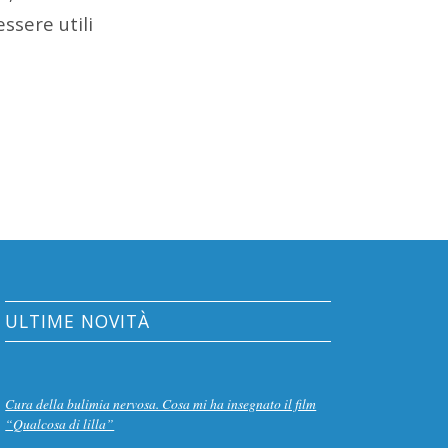
ssere utili
ULTIME NOVITÀ
Cura della bulimia nervosa. Cosa mi ha insegnato il film
“Qualcosa di lilla”