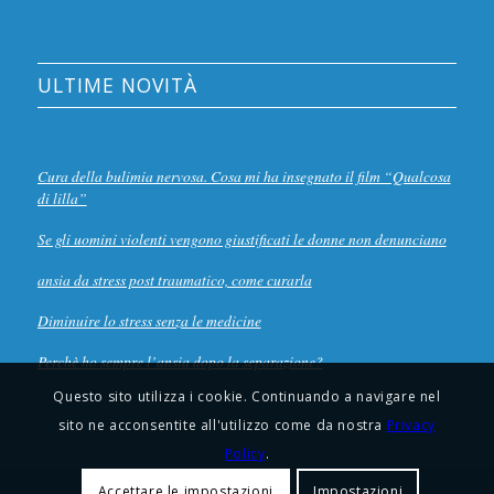
ULTIME NOVITÀ
Cura della bulimia nervosa. Cosa mi ha insegnato il film “Qualcosa
di lilla”
Se gli uomini violenti vengono giustificati le donne non denunciano
ansia da stress post traumatico, come curarla
Diminuire lo stress senza le medicine
Perchè ho sempre l’ansia dopo la separazione?
Questo sito utilizza i cookie. Continuando a navigare nel
sito ne acconsentite all'utilizzo come da nostra
Privacy
Policy
.
Accettare le impostazioni
Impostazioni