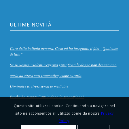
ULTIME NOVITÀ
Cura della bulimia nervosa. Cosa mi ha insegnato il film “Qualcosa
di lilla”
Se gli uomini violenti vengono giustificati le donne non denunciano
ansia da stress post traumatico, come curarla
Diminuire lo stress senza le medicine
Perchè ho sempre l’ansia dopo la separazione?
Questo sito utilizza i cookie. Continuando a navigare nel
sito ne acconsentite all'utilizzo come da nostra
Privacy
Policy
.