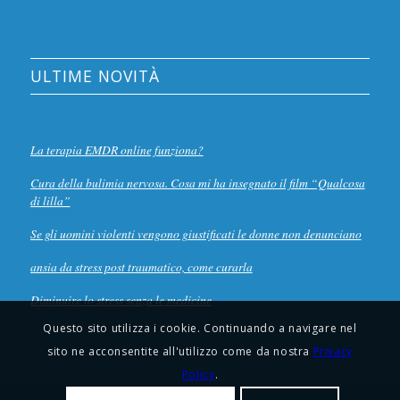
ULTIME NOVITÀ
La terapia EMDR online funziona?
Cura della bulimia nervosa. Cosa mi ha insegnato il film “Qualcosa
di lilla”
Se gli uomini violenti vengono giustificati le donne non denunciano
ansia da stress post traumatico, come curarla
Diminuire lo stress senza le medicine
Questo sito utilizza i cookie. Continuando a navigare nel
sito ne acconsentite all'utilizzo come da nostra
Privacy
Policy
.